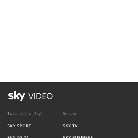
VIDEO
Tutti i siti di Sky:
Servizi:
SKY SPORT
SKY TV
SKY TG 24
SKY BUSINESS