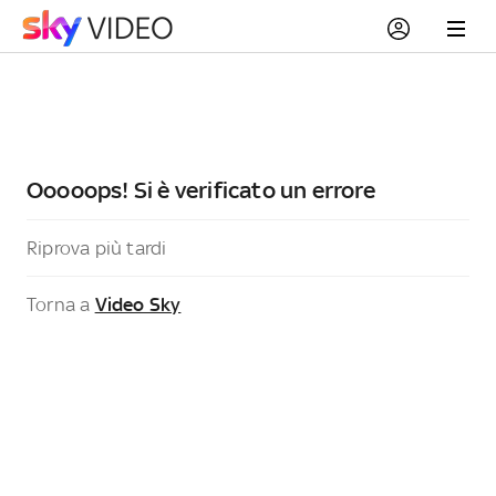
Ooooops! Si è verificato un errore
Riprova più tardi
Torna a
Video Sky