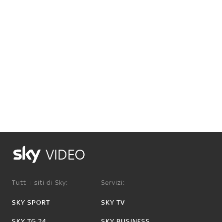
VIDEO
Tutti i siti di Sky:
Servizi:
SKY SPORT
SKY TV
SKY TG 24
SKY BUSINESS