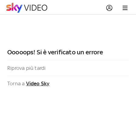
Ooooops! Si è verificato un errore
Riprova più tardi
Torna a
Video Sky