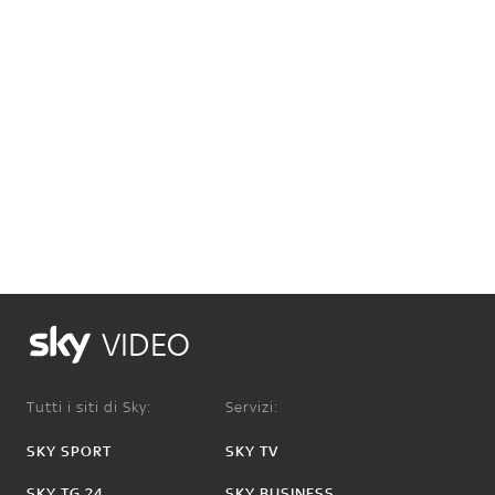
VIDEO
Tutti i siti di Sky:
Servizi:
SKY SPORT
SKY TV
SKY TG 24
SKY BUSINESS