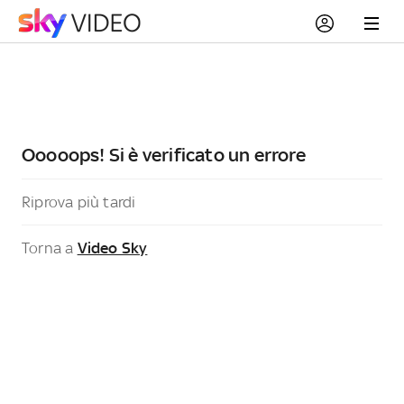
Ooooops! Si è verificato un errore
Riprova più tardi
Torna a
Video Sky