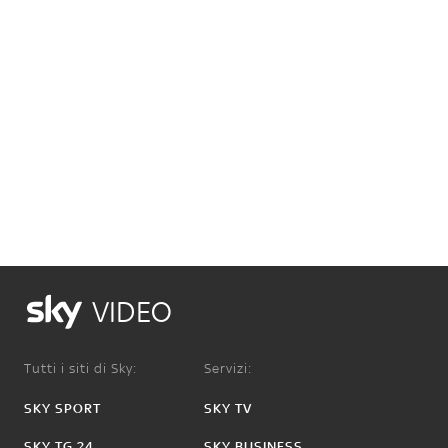
VIDEO
Tutti i siti di Sky:
Servizi:
SKY SPORT
SKY TV
SKY TG 24
SKY BUSINESS