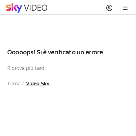
Ooooops! Si è verificato un errore
Riprova più tardi
Torna a
Video Sky