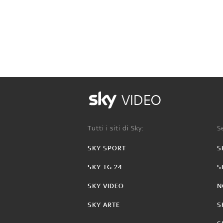
VIDEO
Tutti i siti di Sky:
Se
SKY SPORT
S
SKY TG 24
S
SKY VIDEO
N
SKY ARTE
S