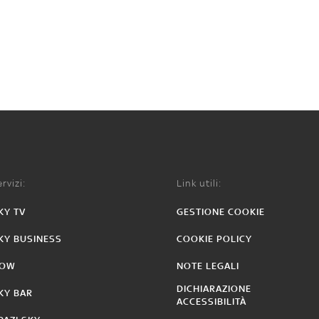
rvizi:
Link utili:
KY TV
GESTIONE COOKIE
KY BUSINESS
COOKIE POLICY
OW
NOTE LEGALI
DICHIARAZIONE
KY BAR
ACCESSIBILITÀ