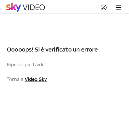
Ooooops! Si è verificato un errore
Riprova più tardi
Torna a
Video Sky