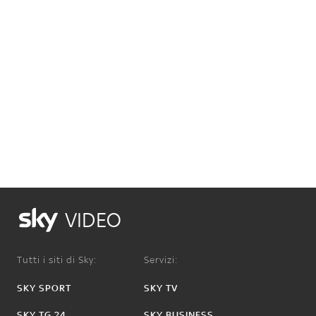
VIDEO
Tutti i siti di Sky:
Servizi:
SKY SPORT
SKY TV
SKY TG 24
SKY BUSINESS