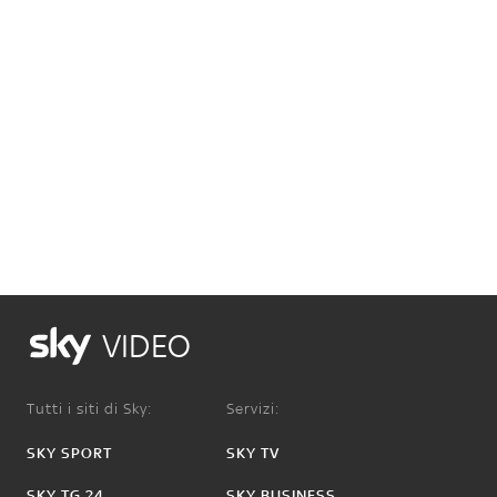
VIDEO
Tutti i siti di Sky:
Servizi:
SKY SPORT
SKY TV
SKY TG 24
SKY BUSINESS