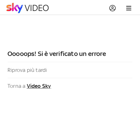
Ooooops! Si è verificato un errore
Riprova più tardi
Torna a
Video Sky