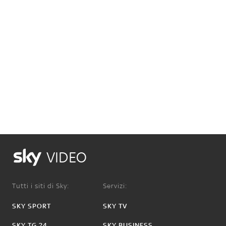
VIDEO
Tutti i siti di Sky:
Servizi:
SKY SPORT
SKY TV
SKY TG 24
SKY BUSINESS