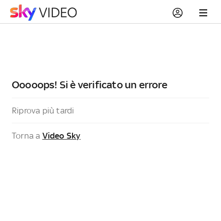
Ooooops! Si è verificato un errore
Riprova più tardi
Torna a
Video Sky