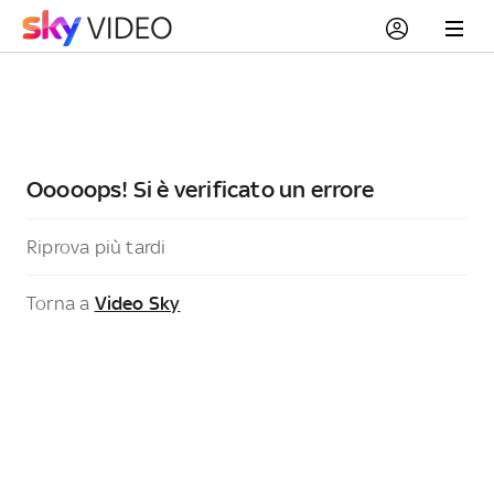
Ooooops! Si è verificato un errore
Riprova più tardi
Torna a
Video Sky