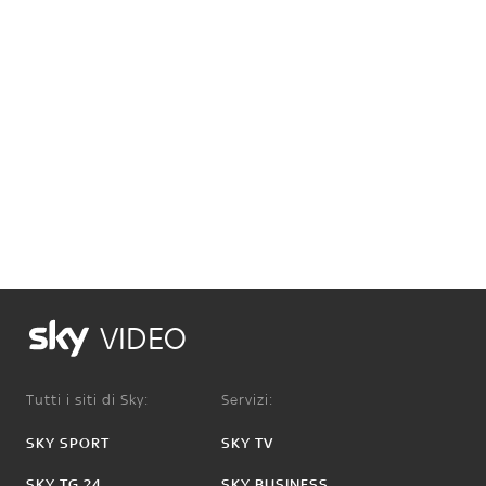
VIDEO
Tutti i siti di Sky:
Servizi:
SKY SPORT
SKY TV
SKY TG 24
SKY BUSINESS