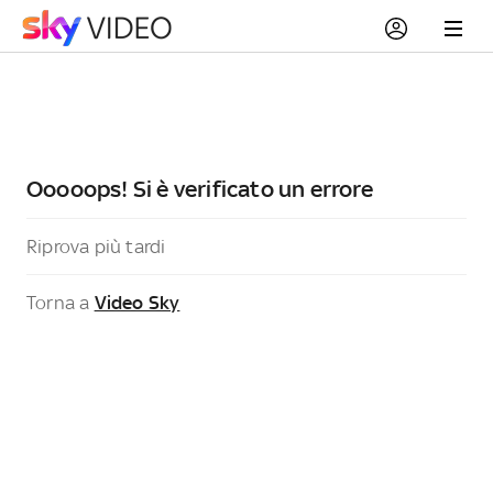
Ooooops! Si è verificato un errore
Riprova più tardi
Torna a
Video Sky