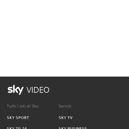
VIDEO
Tutti i siti di Sky:
Servizi:
SKY SPORT
SKY TV
SKY TG 24
SKY BUSINESS