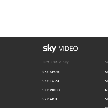
VIDEO
Tutti i siti di Sky:
Se
SKY SPORT
S
SKY TG 24
S
SKY VIDEO
N
SKY ARTE
S