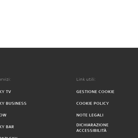
rvizi:
Link utili:
KY TV
GESTIONE COOKIE
KY BUSINESS
COOKIE POLICY
OW
NOTE LEGALI
DICHIARAZIONE
KY BAR
ACCESSIBILITÀ