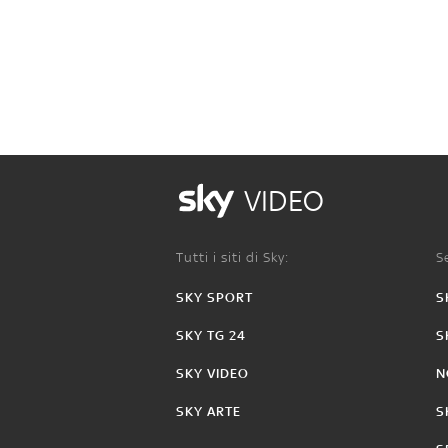
VIDEO
Tutti i siti di Sky:
Se
SKY SPORT
S
SKY TG 24
S
SKY VIDEO
N
SKY ARTE
S