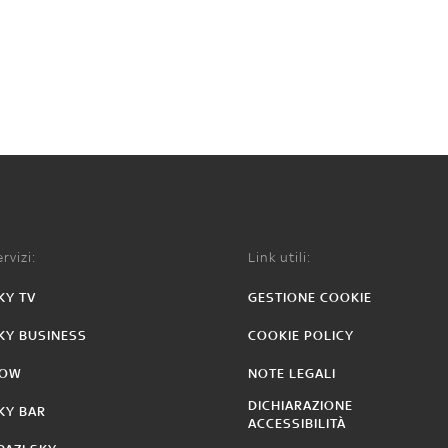
rvizi:
Link utili:
KY TV
GESTIONE COOKIE
KY BUSINESS
COOKIE POLICY
OW
NOTE LEGALI
DICHIARAZIONE
KY BAR
ACCESSIBILITÀ