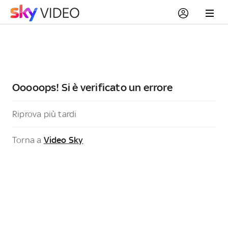
Ooooops! Si è verificato un errore
Riprova più tardi
Torna a
Video Sky