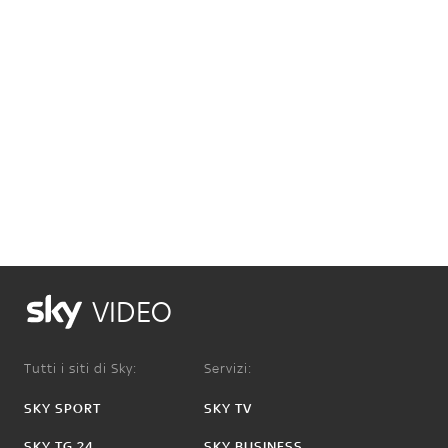
VIDEO
Tutti i siti di Sky:
Servizi:
SKY SPORT
SKY TV
SKY TG 24
SKY BUSINESS