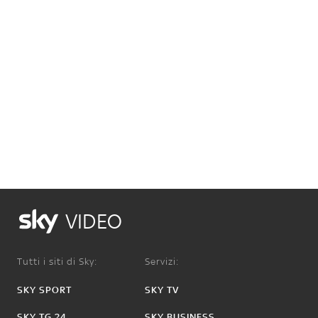
VIDEO
Tutti i siti di Sky:
Servizi:
SKY SPORT
SKY TV
SKY TG 24
SKY BUSINESS