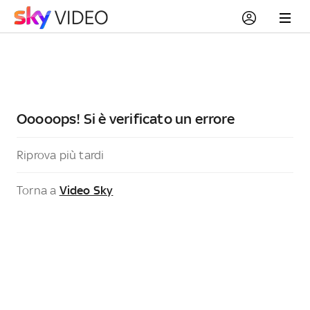
Ooooops! Si è verificato un errore
Riprova più tardi
Torna a
Video Sky