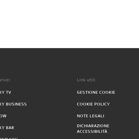
rvizi:
Link utili:
KY TV
GESTIONE COOKIE
KY BUSINESS
COOKIE POLICY
OW
NOTE LEGALI
DICHIARAZIONE
KY BAR
ACCESSIBILITÀ