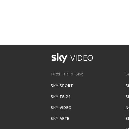
VIDEO
Tutti i siti di Sky:
Se
SKY SPORT
S
SKY TG 24
S
SKY VIDEO
N
SKY ARTE
S