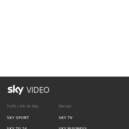
VIDEO
Tutti i siti di Sky:
Servizi:
SKY SPORT
SKY TV
SKY TG 24
SKY BUSINESS