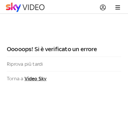
Ooooops! Si è verificato un errore
Riprova più tardi
Torna a
Video Sky