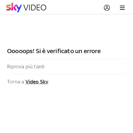
Ooooops! Si è verificato un errore
Riprova più tardi
Torna a
Video Sky