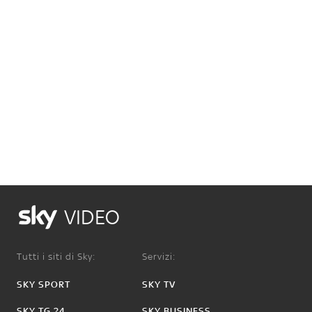
VIDEO
Tutti i siti di Sky:
Servizi:
SKY SPORT
SKY TV
SKY TG 24
SKY BUSINESS