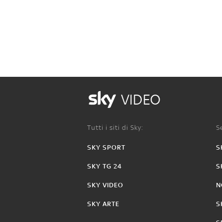
VIDEO
Tutti i siti di Sky:
Se
SKY SPORT
S
SKY TG 24
S
SKY VIDEO
N
SKY ARTE
S