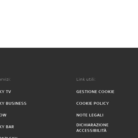
rvizi:
Link utili:
KY TV
GESTIONE COOKIE
KY BUSINESS
COOKIE POLICY
OW
NOTE LEGALI
DICHIARAZIONE
KY BAR
ACCESSIBILITÀ