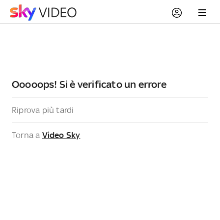
Ooooops! Si è verificato un errore
Riprova più tardi
Torna a
Video Sky