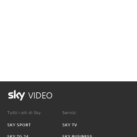
VIDEO
Tutti i siti di Sky:
Servizi:
SKY SPORT
SKY TV
SKY TG 24
SKY BUSINESS