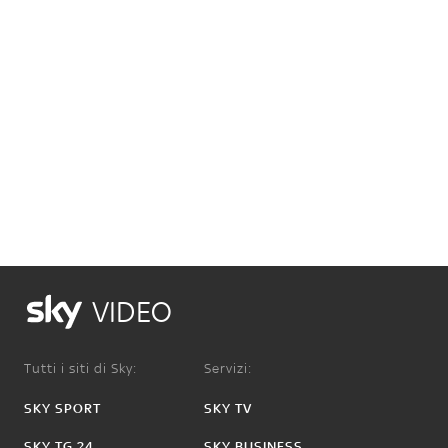
VIDEO
Tutti i siti di Sky:
Servizi:
SKY SPORT
SKY TV
SKY TG 24
SKY BUSINESS