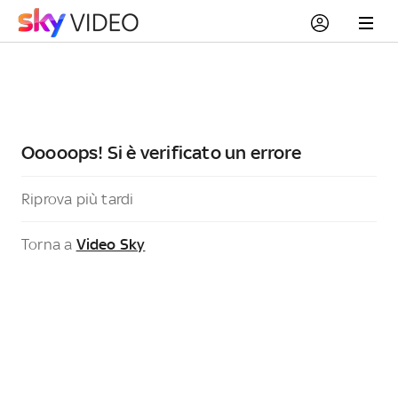
Ooooops! Si è verificato un errore
Riprova più tardi
Torna a
Video Sky