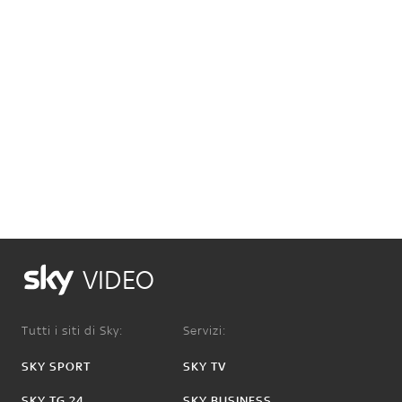
VIDEO
Tutti i siti di Sky:
Servizi:
SKY SPORT
SKY TV
SKY TG 24
SKY BUSINESS