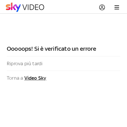
Ooooops! Si è verificato un errore
Riprova più tardi
Torna a
Video Sky