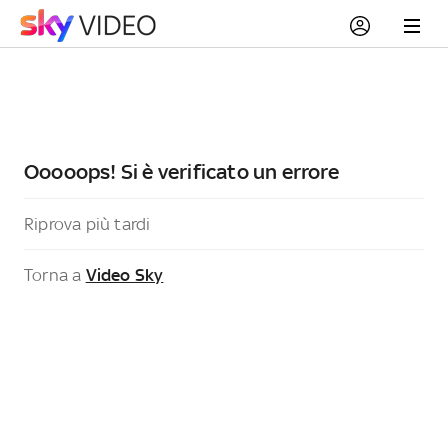
Ooooops! Si è verificato un errore
Riprova più tardi
Torna a
Video Sky