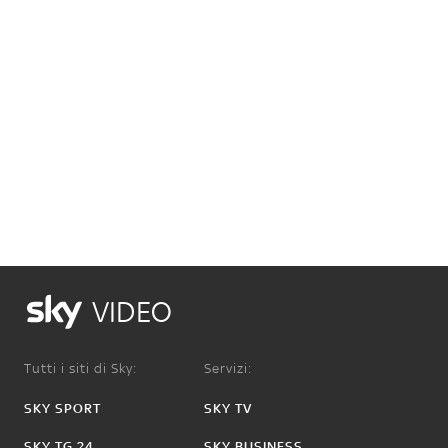
VIDEO
Tutti i siti di Sky:
Servizi:
SKY SPORT
SKY TV
SKY TG 24
SKY BUSINESS