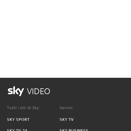
VIDEO
Tutti i siti di Sky:
Servizi:
SKY SPORT
SKY TV
SKY TG 24
SKY BUSINESS