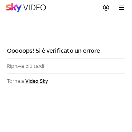
Ooooops! Si è verificato un errore
Riprova più tardi
Torna a
Video Sky