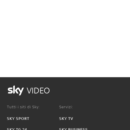
VIDEO
Tutti i siti di Sky:
Servizi:
SKY SPORT
SKY TV
SKY TG 24
SKY BUSINESS