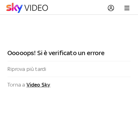
Ooooops! Si è verificato un errore
Riprova più tardi
Torna a
Video Sky