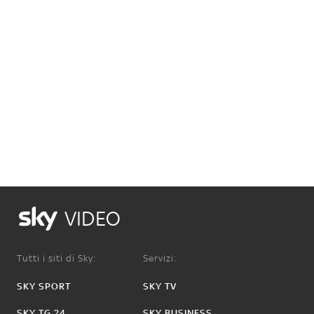
VIDEO
Tutti i siti di Sky:
Servizi:
SKY SPORT
SKY TV
SKY TG 24
SKY BUSINESS