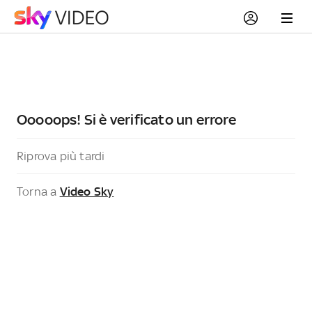
Ooooops! Si è verificato un errore
Riprova più tardi
Torna a
Video Sky