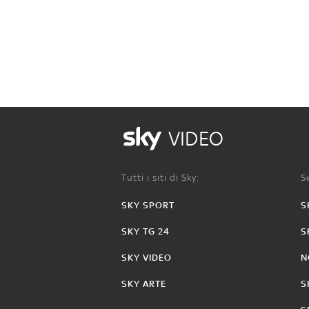
VIDEO
Tutti i siti di Sky:
Se
SKY SPORT
S
SKY TG 24
S
SKY VIDEO
N
SKY ARTE
S