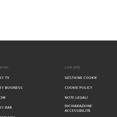
rvizi:
Link utili:
KY TV
GESTIONE COOKIE
KY BUSINESS
COOKIE POLICY
OW
NOTE LEGALI
DICHIARAZIONE
KY BAR
ACCESSIBILITÀ