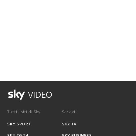
VIDEO
Tutti i siti di Sky:
Servizi:
SKY SPORT
SKY TV
SKY TG 24
SKY BUSINESS