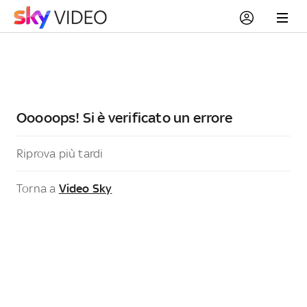
Ooooops! Si è verificato un errore
Riprova più tardi
Torna a
Video Sky