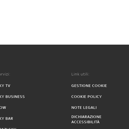
rvizi:
Link utili:
KY TV
GESTIONE COOKIE
KY BUSINESS
COOKIE POLICY
OW
NOTE LEGALI
DICHIARAZIONE
KY BAR
ACCESSIBILITÀ