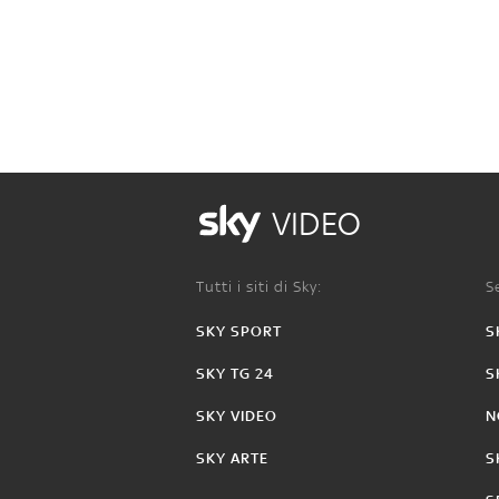
VIDEO
Tutti i siti di Sky:
Se
SKY SPORT
S
SKY TG 24
S
SKY VIDEO
N
SKY ARTE
S