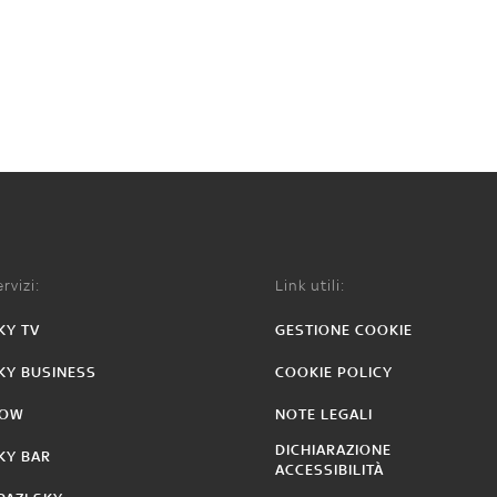
rvizi:
Link utili:
KY TV
GESTIONE COOKIE
KY BUSINESS
COOKIE POLICY
OW
NOTE LEGALI
DICHIARAZIONE
KY BAR
ACCESSIBILITÀ