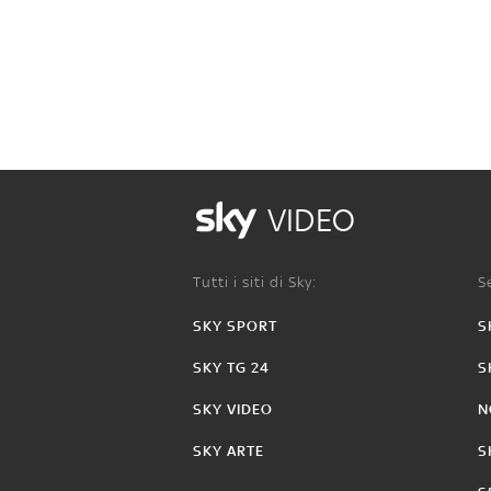
VIDEO
Tutti i siti di Sky:
Se
SKY SPORT
S
SKY TG 24
S
SKY VIDEO
N
SKY ARTE
S