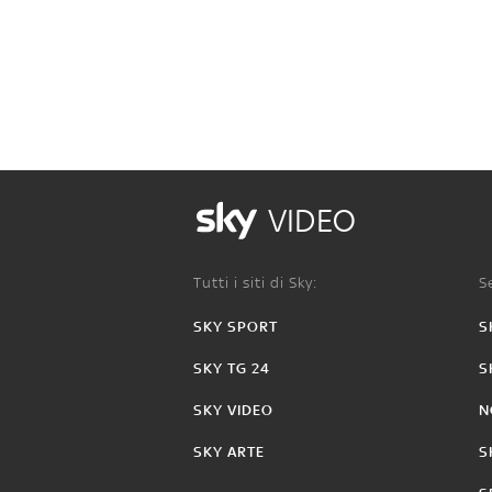
VIDEO
Tutti i siti di Sky:
Se
SKY SPORT
S
SKY TG 24
S
SKY VIDEO
N
SKY ARTE
S