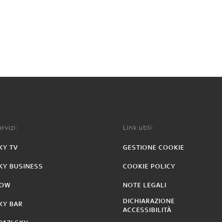
rvizi:
Link utili:
KY TV
GESTIONE COOKIE
KY BUSINESS
COOKIE POLICY
OW
NOTE LEGALI
DICHIARAZIONE
KY BAR
ACCESSIBILITÀ