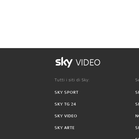
VIDEO
Tutti i siti di Sky:
Se
SKY SPORT
S
SKY TG 24
S
SKY VIDEO
N
SKY ARTE
S