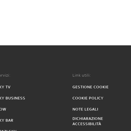
rvizi:
Link utili:
KY TV
GESTIONE COOKIE
KY BUSINESS
COOKIE POLICY
OW
NOTE LEGALI
DICHIARAZIONE
KY BAR
ACCESSIBILITÀ