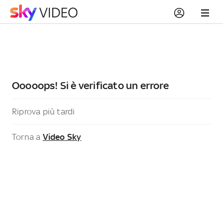
Ooooops! Si è verificato un errore
Riprova più tardi
Torna a
Video Sky