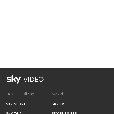
VIDEO
Tutti i siti di Sky:
Servizi:
SKY SPORT
SKY TV
SKY TG 24
SKY BUSINESS