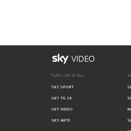
VIDEO
Tutti i siti di Sky:
Se
SKY SPORT
S
SKY TG 24
S
SKY VIDEO
N
SKY ARTE
S