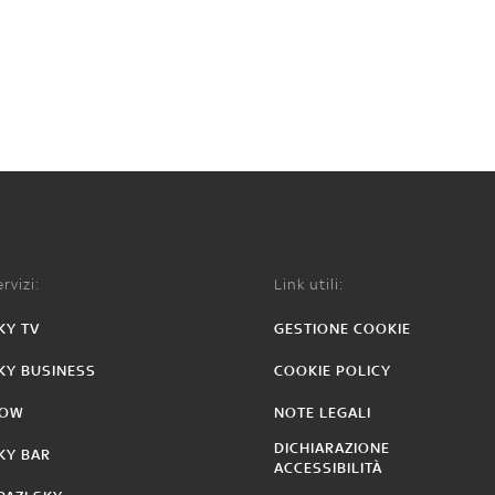
rvizi:
Link utili:
KY TV
GESTIONE COOKIE
KY BUSINESS
COOKIE POLICY
OW
NOTE LEGALI
DICHIARAZIONE
KY BAR
ACCESSIBILITÀ