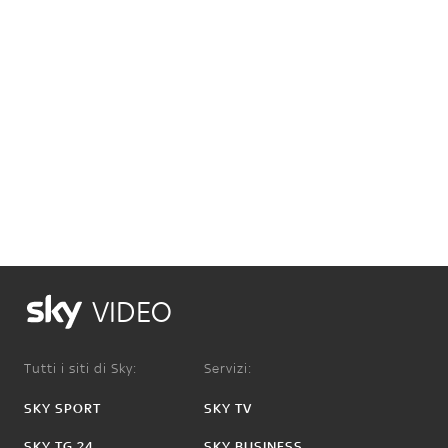
VIDEO
Tutti i siti di Sky:
Servizi:
SKY SPORT
SKY TV
SKY TG 24
SKY BUSINESS