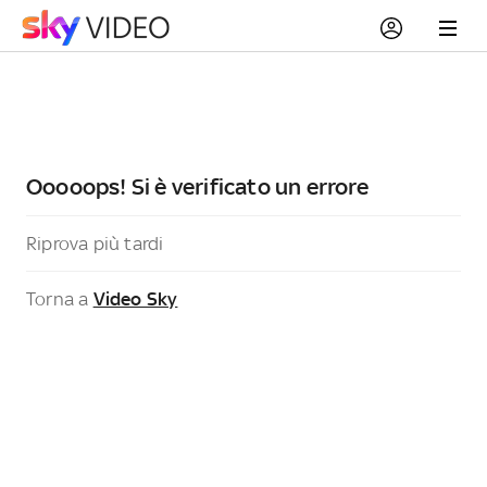
Ooooops! Si è verificato un errore
Riprova più tardi
Torna a
Video Sky