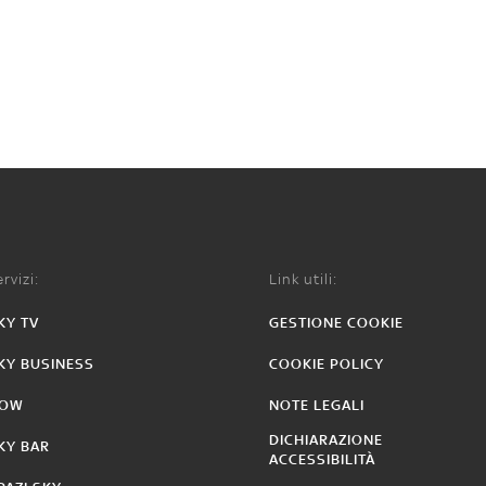
rvizi:
Link utili:
KY TV
GESTIONE COOKIE
KY BUSINESS
COOKIE POLICY
OW
NOTE LEGALI
DICHIARAZIONE
KY BAR
ACCESSIBILITÀ