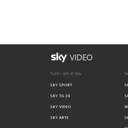
VIDEO
Tutti i siti di Sky:
Se
SKY SPORT
S
SKY TG 24
S
SKY VIDEO
N
SKY ARTE
S