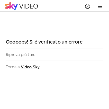
Ooooops! Si è verificato un errore
Riprova più tardi
Torna a
Video Sky