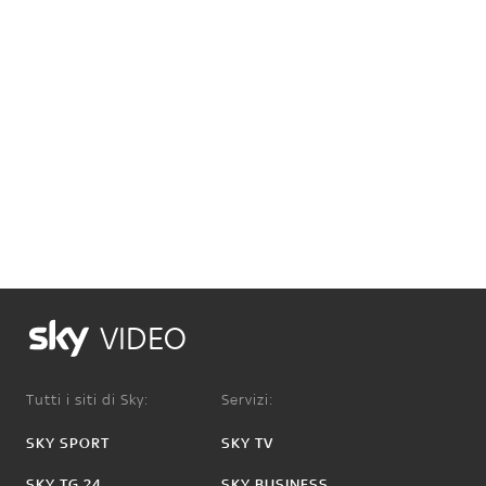
VIDEO
Tutti i siti di Sky:
Servizi:
SKY SPORT
SKY TV
SKY TG 24
SKY BUSINESS