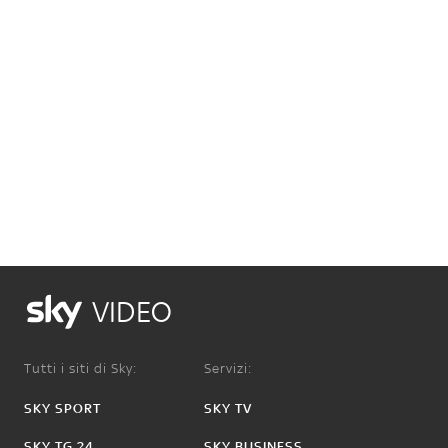
VIDEO
Tutti i siti di Sky:
Servizi:
SKY SPORT
SKY TV
SKY TG 24
SKY BUSINESS