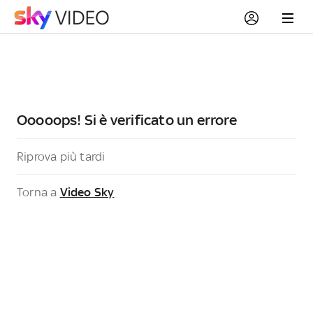
Ooooops! Si è verificato un errore
Riprova più tardi
Torna a
Video Sky