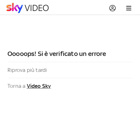
Ooooops! Si è verificato un errore
Riprova più tardi
Torna a
Video Sky