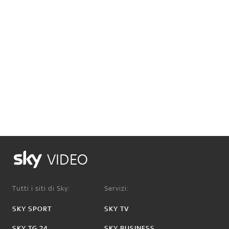
VIDEO
Tutti i siti di Sky:
Servizi:
SKY SPORT
SKY TV
SKY TG 24
SKY BUSINESS