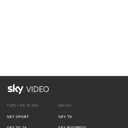
VIDEO
Tutti i siti di Sky:
Servizi:
SKY SPORT
SKY TV
SKY TG 24
SKY BUSINESS