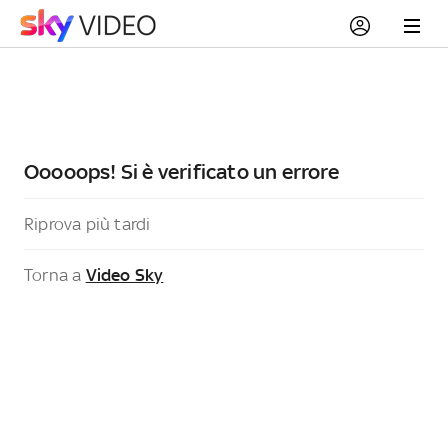
Ooooops! Si è verificato un errore
Riprova più tardi
Torna a
Video Sky