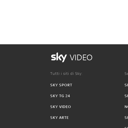
VIDEO
Tutti i siti di Sky:
Se
SKY SPORT
S
SKY TG 24
S
SKY VIDEO
N
SKY ARTE
S