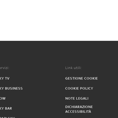
rvizi:
Link utili:
KY TV
GESTIONE COOKIE
KY BUSINESS
COOKIE POLICY
OW
NOTE LEGALI
DICHIARAZIONE
KY BAR
ACCESSIBILITÀ