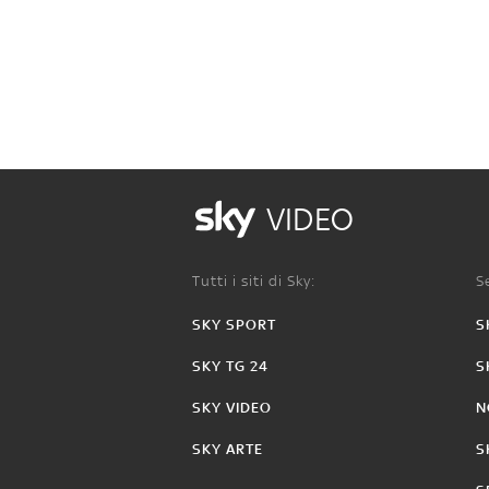
VIDEO
Tutti i siti di Sky:
Se
SKY SPORT
S
SKY TG 24
S
SKY VIDEO
N
SKY ARTE
S