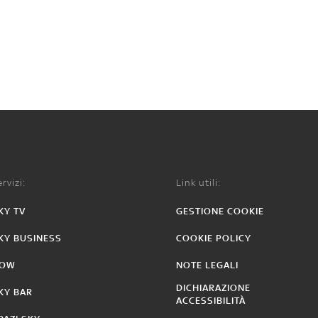
rvizi:
Link utili:
KY TV
GESTIONE COOKIE
KY BUSINESS
COOKIE POLICY
OW
NOTE LEGALI
DICHIARAZIONE
KY BAR
ACCESSIBILITÀ