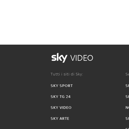
VIDEO
Tutti i siti di Sky:
Se
SKY SPORT
S
SKY TG 24
S
SKY VIDEO
N
SKY ARTE
S