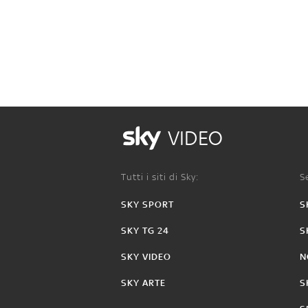
VIDEO
Tutti i siti di Sky:
Se
SKY SPORT
S
SKY TG 24
S
SKY VIDEO
N
SKY ARTE
S