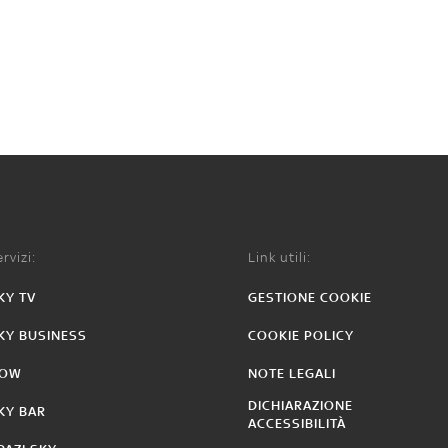
rvizi:
Link utili:
KY TV
GESTIONE COOKIE
KY BUSINESS
COOKIE POLICY
OW
NOTE LEGALI
DICHIARAZIONE
KY BAR
ACCESSIBILITÀ