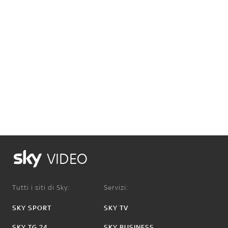
VIDEO
Tutti i siti di Sky:
Servizi:
SKY SPORT
SKY TV
SKY TG 24
SKY BUSINESS