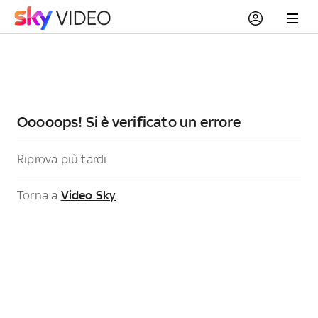
Ooooops! Si è verificato un errore
Riprova più tardi
Torna a
Video Sky