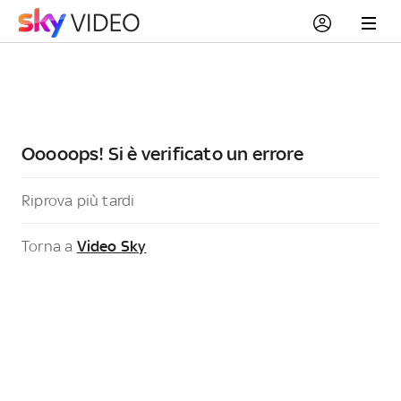
Ooooops! Si è verificato un errore
Riprova più tardi
Torna a
Video Sky