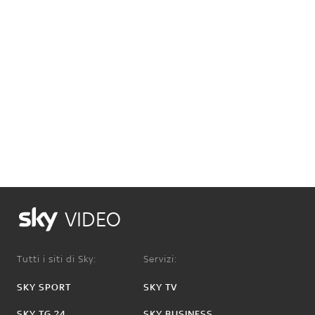
VIDEO
Tutti i siti di Sky:
Servizi:
SKY SPORT
SKY TV
SKY TG 24
SKY BUSINESS