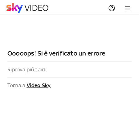
Ooooops! Si è verificato un errore
Riprova più tardi
Torna a
Video Sky