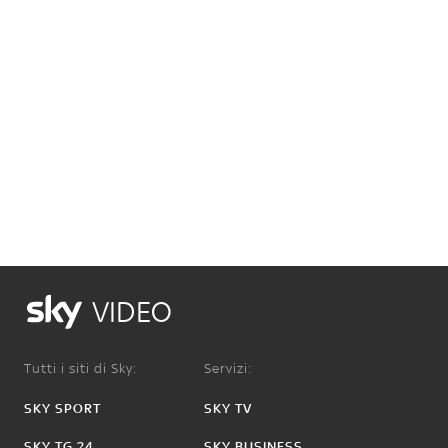
VIDEO
Tutti i siti di Sky:
Servizi:
SKY SPORT
SKY TV
SKY TG 24
SKY BUSINESS