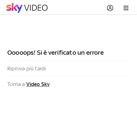
Ooooops! Si è verificato un errore
Riprova più tardi
Torna a
Video Sky