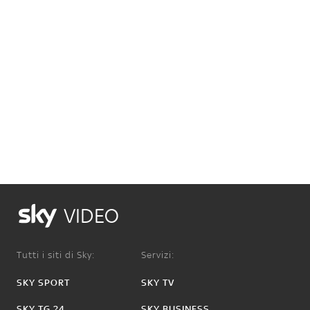
VIDEO
Tutti i siti di Sky:
Servizi:
SKY SPORT
SKY TV
SKY TG 24
SKY BUSINESS