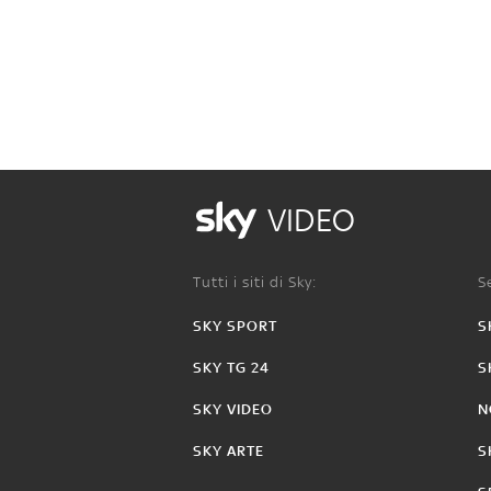
VIDEO
Tutti i siti di Sky:
Se
SKY SPORT
S
SKY TG 24
S
SKY VIDEO
N
SKY ARTE
S