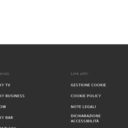
rvizi:
Link utili:
KY TV
GESTIONE COOKIE
KY BUSINESS
COOKIE POLICY
OW
NOTE LEGALI
DICHIARAZIONE
KY BAR
ACCESSIBILITÀ