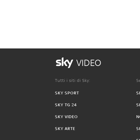
VIDEO
Tutti i siti di Sky:
Se
SKY SPORT
S
SKY TG 24
S
SKY VIDEO
N
SKY ARTE
S