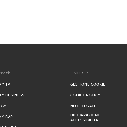
rvizi:
Link utili:
KY TV
GESTIONE COOKIE
KY BUSINESS
COOKIE POLICY
OW
NOTE LEGALI
DICHIARAZIONE
KY BAR
ACCESSIBILITÀ