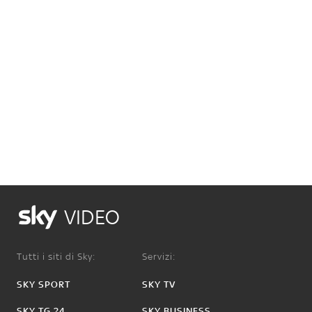
VIDEO
Tutti i siti di Sky:
Servizi:
SKY SPORT
SKY TV
SKY TG 24
SKY BUSINESS