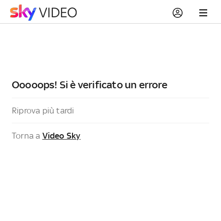
Ooooops! Si è verificato un errore
Riprova più tardi
Torna a
Video Sky